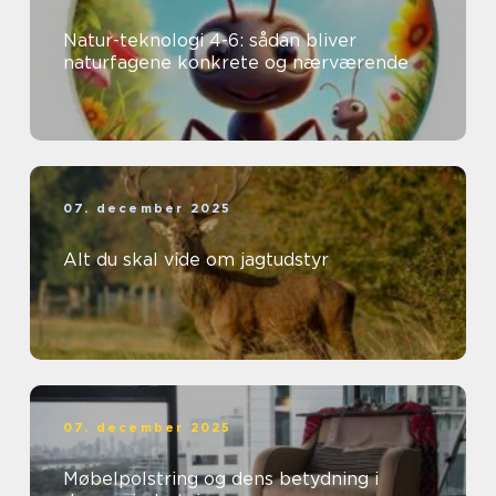
Natur-teknologi 4-6: sådan bliver
naturfagene konkrete og nærværende
07. december 2025
Alt du skal vide om jagtudstyr
07. december 2025
Møbelpolstring og dens betydning i