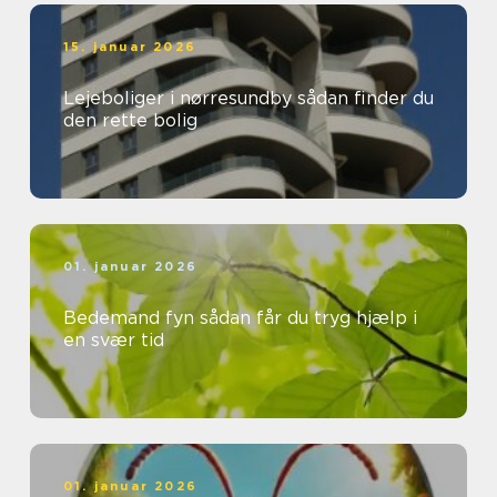
15. januar 2026
Lejeboliger i nørresundby sådan finder du
den rette bolig
01. januar 2026
Bedemand fyn sådan får du tryg hjælp i
en svær tid
01. januar 2026