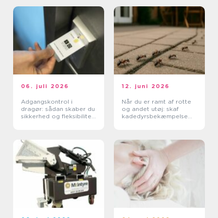
06. juli 2026
12. juni 2026
Adgangskontrol i
Når du er ramt af rotte
dragør: sådan skaber du
og andet utøj: skaf
sikkerhed og fleksibilitet
kadedyrsbekæmpelse
i hverdagen
på Sjælland