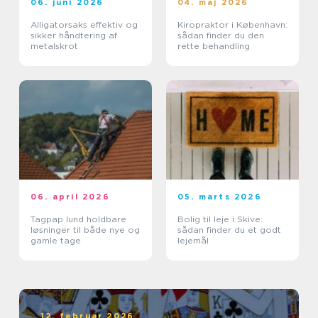
06. juni 2026
04. maj 2026
Alligatorsaks effektiv og
Kiropraktor i København:
sikker håndtering af
sådan finder du den
metalskrot
rette behandling
06. april 2026
05. marts 2026
Tagpap lund holdbare
Bolig til leje i Skive:
løsninger til både nye og
sådan finder du et godt
gamle tage
lejemål
12. februar 2026