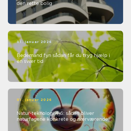
den rette bolig
01. januar 2026
Bedemand fyn sådan får du tryg hjælp i
en svær tid
01. januar 2026
Natur-teknologi 4-6: sådan bliver
naturfagene konkrete og nærværende