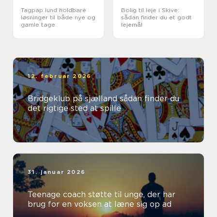
Tagpap lund holdbare
Bolig til leje i Skive:
løsninger til både nye og
sådan finder du et godt
gamle tage
lejemål
12. februar 2026
Bridgeklub på sjælland sådan finder du
det rigtige sted at spille
31. januar 2026
Teenage coach støtte til unge, der har
brug for en voksen at læne sig op ad