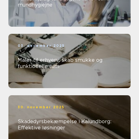
mundhygiejne
03. december 2025
Maler til erhverv: skab smukke og
funktionelle rum
30. november 2025
Skadedyrsbekæmpelse i Kalundborg:
Effektive løsninger