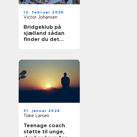
12. februar 2026
Victor Johansen
Bridgeklub på
sjælland sådan
finder du det
rigtige sted at
spille
31. januar 2026
Toke Larsen
Teenage coach
støtte til unge,