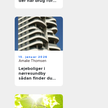
der har brug for
en voksen at læne
sig op ad
15. januar 2026
Amalie Thomsen
Lejeboliger i
nørresundby
sådan finder du
den rette bolig