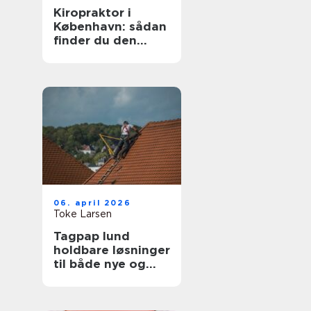
Kiropraktor i
København: sådan
finder du den
rette behandling
06. april 2026
Toke Larsen
Tagpap lund
holdbare løsninger
til både nye og
gamle tage