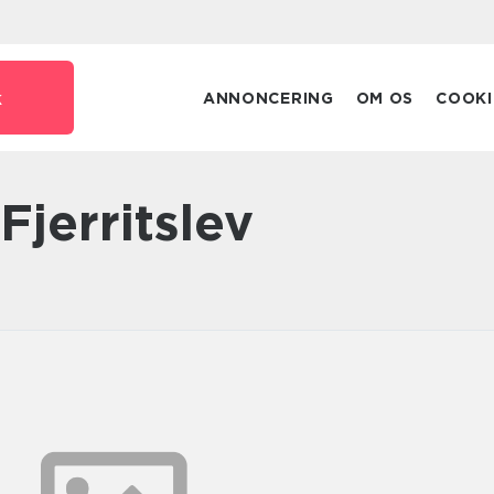
k
ANNONCERING
OM OS
COOKI
jerritslev