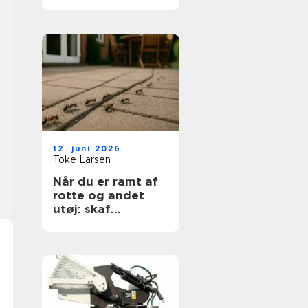
sikkerhed og
fleksibilitet i
hverdagen
12. juni 2026
Toke Larsen
Når du er ramt af
rotte og andet
utøj: skaf
kadedyrsbekæmp
else på Sjælland