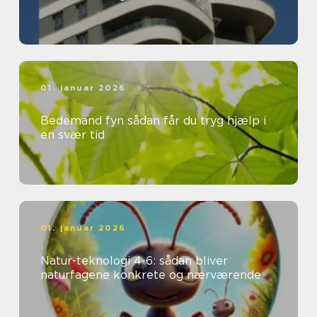
01. januar 2026
Bedemand fyn sådan får du tryg hjælp i
en svær tid
01. januar 2026
Natur-teknologi 4-6: sådan bliver
naturfagene konkrete og nærværende