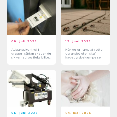
06. juli 2026
12. juni 2026
Adgangskontrol i
Når du er ramt af rotte
dragør: sådan skaber du
og andet utøj: skaf
sikkerhed og fleksibilitet
kadedyrsbekæmpelse
i hverdagen
på Sjælland
06. juni 2026
04. maj 2026