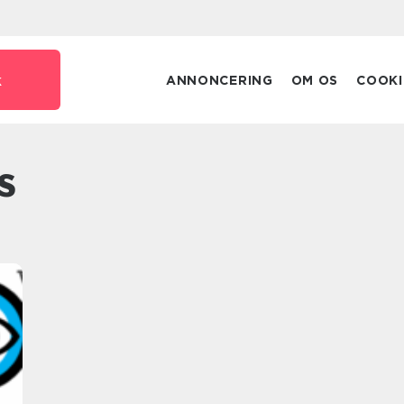
k
ANNONCERING
OM OS
COOKI
s