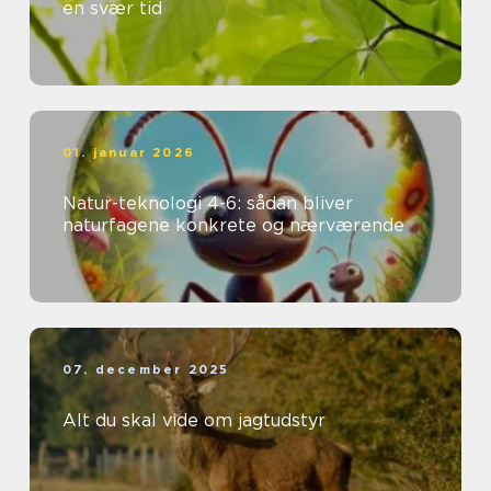
en svær tid
01. januar 2026
Natur-teknologi 4-6: sådan bliver
naturfagene konkrete og nærværende
07. december 2025
Alt du skal vide om jagtudstyr