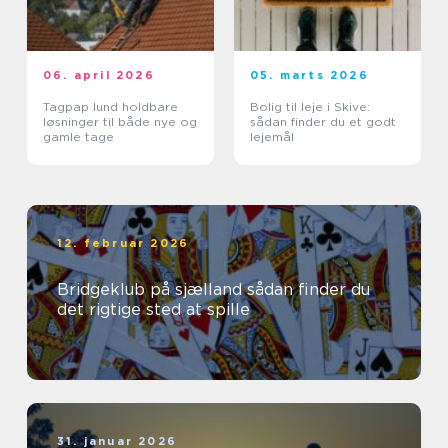
06. april 2026
05. marts 2026
Tagpap lund holdbare
Bolig til leje i Skive:
løsninger til både nye og
sådan finder du et godt
gamle tage
lejemål
12. februar 2026
Bridgeklub på sjælland sådan finder du
det rigtige sted at spille
31. januar 2026