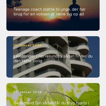
Teenage coach støtte til unge, der har
brug for en voksen at læne sig op ad
15. januar 2026
Lejeboliger i nørresundby sådan finder du
den rette bolig
01. januar 2026
Bedemand fyn sådan får du tryg hjælp i