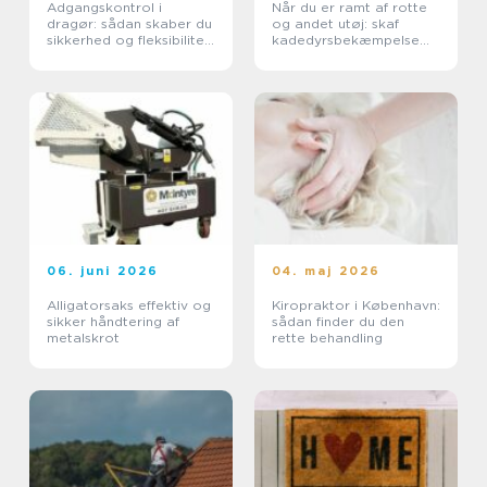
Adgangskontrol i
Når du er ramt af rotte
dragør: sådan skaber du
og andet utøj: skaf
sikkerhed og fleksibilitet
kadedyrsbekæmpelse
i hverdagen
på Sjælland
06. juni 2026
04. maj 2026
Alligatorsaks effektiv og
Kiropraktor i København:
sikker håndtering af
sådan finder du den
metalskrot
rette behandling