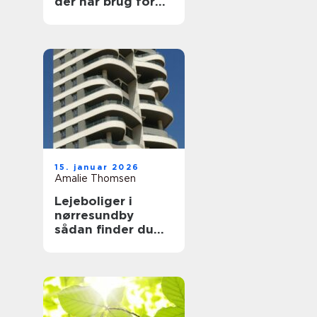
der har brug for
en voksen at læne
sig op ad
15. januar 2026
Amalie Thomsen
Lejeboliger i
nørresundby
sådan finder du
den rette bolig