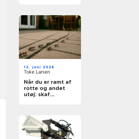
sikkerhed og
fleksibilitet i
hverdagen
12. juni 2026
Toke Larsen
Når du er ramt af
rotte og andet
utøj: skaf
kadedyrsbekæmp
else på Sjælland