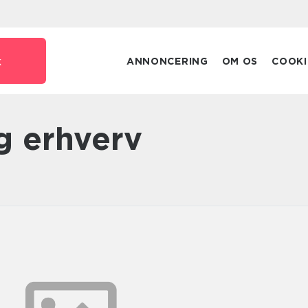
k
ANNONCERING
OM OS
COOKI
g erhverv