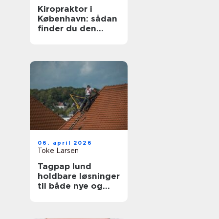
Kiropraktor i
København: sådan
finder du den
rette behandling
06. april 2026
Toke Larsen
Tagpap lund
holdbare løsninger
til både nye og
gamle tage