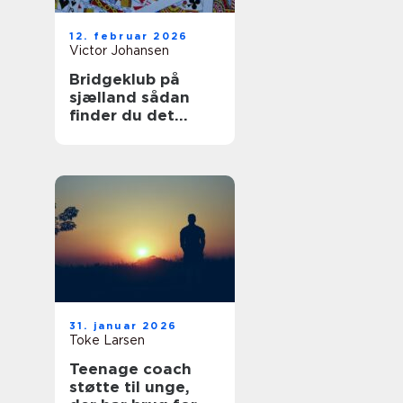
12. februar 2026
Victor Johansen
Bridgeklub på
sjælland sådan
finder du det
rigtige sted at
spille
31. januar 2026
Toke Larsen
Teenage coach
støtte til unge,