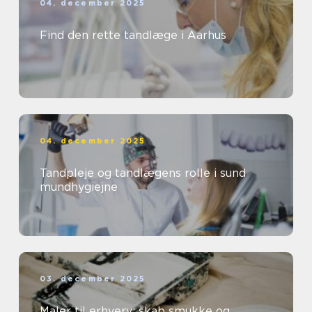
04. december 2025
Find den rette tandlæge i Aarhus
04. december 2025
Tandpleje og tandlægens rolle i sund
mundhygiejne
03. december 2025
Maler til erhverv: skab smukke og