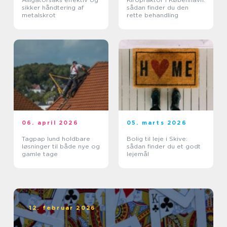
sikker håndtering af
sådan finder du den
metalskrot
rette behandling
06. april 2026
05. marts 2026
Tagpap lund holdbare
Bolig til leje i Skive:
løsninger til både nye og
sådan finder du et godt
gamle tage
lejemål
12. februar 2026