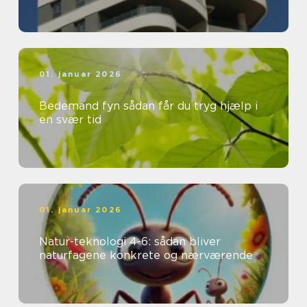
01. januar 2026
Bedemand fyn sådan får du tryg hjælp i
en svær tid
01. januar 2026
Natur-teknologi 4-6: sådan bliver
naturfagene konkrete og nærværende