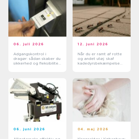
06. juli 2026
12. juni 2026
Adgangskontrol i
Når du er ramt af rotte
dragør: sådan skaber du
og andet utøj: skaf
sikkerhed og fleksibilitet
kadedyrsbekæmpelse
i hverdagen
på Sjælland
06. juni 2026
04. maj 2026
Alligatorsaks effektiv og
Kiropraktor i København: