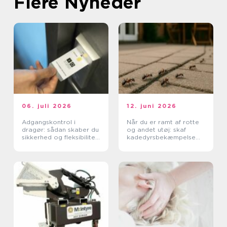
Flere Nyheder
06. juli 2026
12. juni 2026
Adgangskontrol i
Når du er ramt af rotte
dragør: sådan skaber du
og andet utøj: skaf
sikkerhed og fleksibilitet
kadedyrsbekæmpelse
i hverdagen
på Sjælland