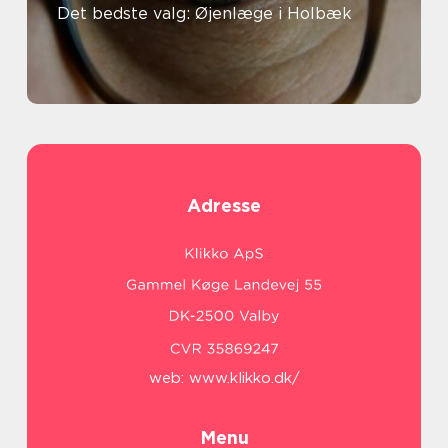
Det bedste valg: Øjenlæge i Holbæk
Adresse
web:
www.klikko.dk/
Menu