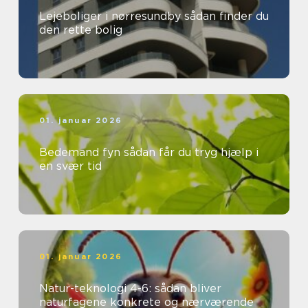
Lejeboliger i nørresundby sådan finder du
den rette bolig
01. januar 2026
Bedemand fyn sådan får du tryg hjælp i
en svær tid
01. januar 2026
Natur-teknologi 4-6: sådan bliver
naturfagene konkrete og nærværende