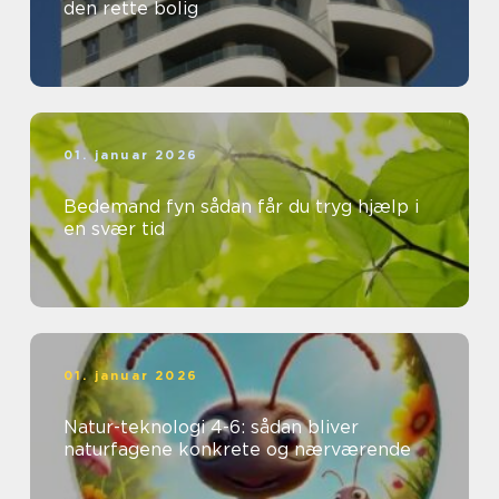
den rette bolig
01. januar 2026
Bedemand fyn sådan får du tryg hjælp i
en svær tid
01. januar 2026
Natur-teknologi 4-6: sådan bliver
naturfagene konkrete og nærværende