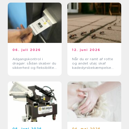
06. juli 2026
12. juni 2026
Adgangskontrol i
Når du er ramt af rotte
dragør: sådan skaber du
og andet utøj: skaf
sikkerhed og fleksibilitet
kadedyrsbekæmpelse
i hverdagen
på Sjælland
06. juni 2026
04. maj 2026