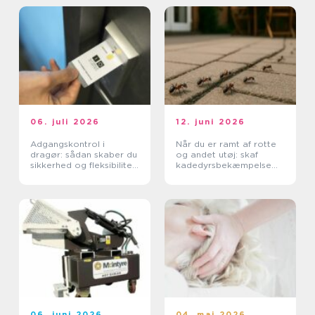
06. juli 2026
12. juni 2026
Adgangskontrol i
Når du er ramt af rotte
dragør: sådan skaber du
og andet utøj: skaf
sikkerhed og fleksibilitet
kadedyrsbekæmpelse
i hverdagen
på Sjælland
06. juni 2026
04. maj 2026