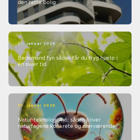
den rette bolig
01. januar 2026
Bedemand fyn sådan får du tryg hjælp i
en svær tid
01. januar 2026
Natur-teknologi 4-6: sådan bliver
naturfagene konkrete og nærværende