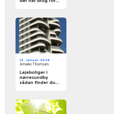
der har brug for
en voksen at læne
sig op ad
15. januar 2026
Amalie Thomsen
Lejeboliger i
nørresundby
sådan finder du
den rette bolig