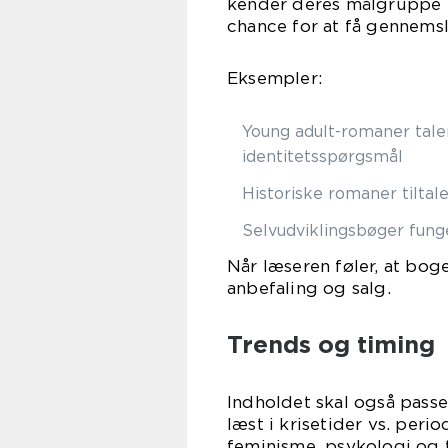
kender deres målgruppe – 
chance for at få gennems
Eksempler:
Young adult-romaner taler
identitetsspørgsmål
Historiske romaner tilta
Selvudviklingsbøger fung
Når læseren føler, at bog
anbefaling og salg.
Trends og timing
Indholdet skal også passe 
læst i krisetider vs. per
feminisme, psykologi og 