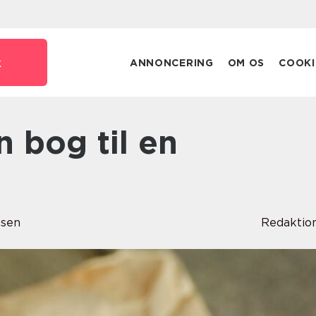
k
ANNONCERING
OM OS
COOKI
sen
Redaktio