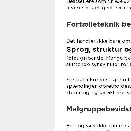
Bestsellere som
Et lille liv
leverer noget genkendelig
Fortælleteknik be
Det handler ikke bare om,
Sprog, struktur 
føles gribende. Mange bes
skiftende synsvinkler for
Særligt i krimier og thril
spændingen opretholdes. 
stemning og karakterudvi
Målgruppebevids
En bog skal ikke ramme al