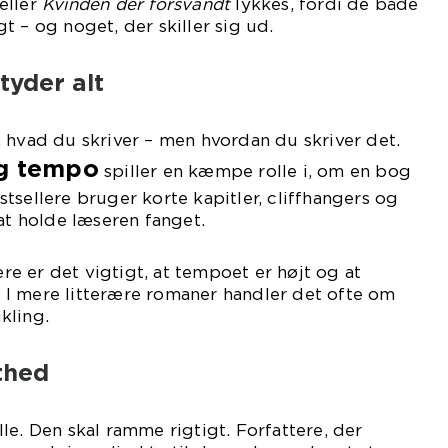
eller
Kvinden der forsvandt
lykkes, fordi de både
t – og noget, der skiller sig ud.
tyder alt
 hvad du skriver – men hvordan du skriver det.
og tempo
spiller en kæmpe rolle i, om en bog
tsellere bruger korte kapitler, cliffhangers og
 at holde læseren fanget.
lere er det vigtigt, at tempoet er højt og at
I mere litterære romaner handler det ofte om
kling.
thed
le. Den skal ramme rigtigt. Forfattere, der