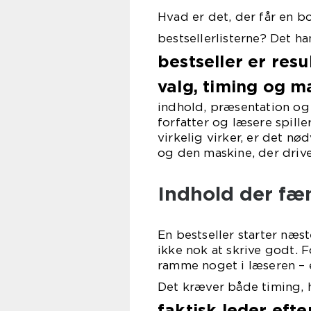
Hvad er det, der får en bo
bestsellerlisterne? Det h
bestseller er resu
valg, timing og m
indhold, præsentation og 
forfatter og læsere spille
virkelig virker, er det 
og den maskine, der driv
Indhold der fæn
En bestseller starter næs
ikke nok at skrive godt. 
ramme noget i læseren – e
Det kræver både timing, 
faktisk leder efte