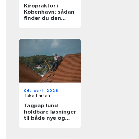
Kiropraktor i
København: sådan
finder du den
rette behandling
06. april 2026
Toke Larsen
Tagpap lund
holdbare løsninger
til både nye og
gamle tage