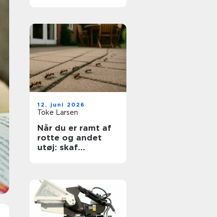
sikkerhed og
fleksibilitet i
hverdagen
12. juni 2026
Toke Larsen
Når du er ramt af
rotte og andet
utøj: skaf
kadedyrsbekæmp
else på Sjælland