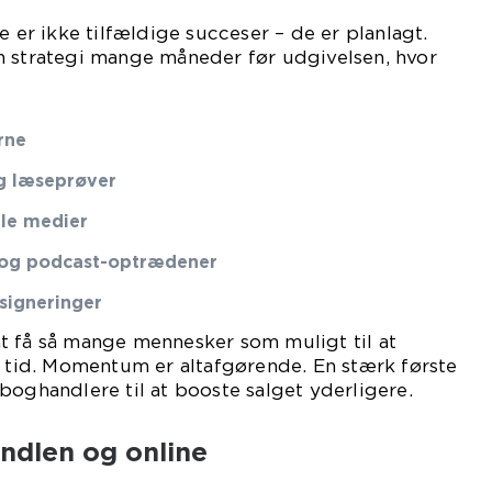
e er ikke tilfældige succeser – de er planlagt.
n strategi mange måneder før udgivelsen, hvor
rne
g læseprøver
ale medier
s og podcast-optrædener
signeringer
t få så mange mennesker som muligt til at
id. Momentum er altafgørende. En stærk første
boghandlere til at booste salget yderligere.
ndlen og online