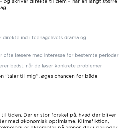
og skriver direkte til dem – har en langt større
lag.
 direkte ind i teenagelivets drama og
ler ofte læsere med interesse for bestemte perioder
erer bedst, når de løser konkrete problemer
en “taler til mig”, øges chancen for både
til tiden. Der er stor forskel på, hvad der bliver
ioder med økonomisk optimisme. Klimafiktion,
teknologi er eksempler på emner, der i perioder