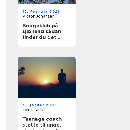
12. februar 2026
Victor Johansen
Bridgeklub på
sjælland sådan
finder du det
rigtige sted at
spille
31. januar 2026
Toke Larsen
Teenage coach
støtte til unge,