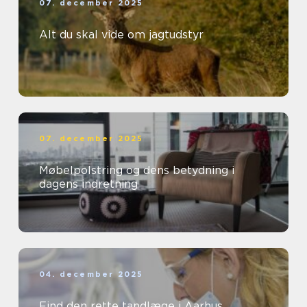
07. december 2025
Alt du skal vide om jagtudstyr
07. december 2025
Møbelpolstring og dens betydning i
dagens indretning
04. december 2025
Find den rette tandlæge i Aarhus