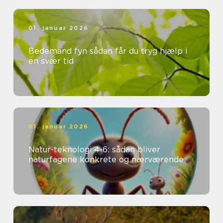
01. januar 2026
Bedemand fyn sådan får du tryg hjælp i
en svær tid
01. januar 2026
Natur-teknologi 4-6: sådan bliver
naturfagene konkrete og nærværende