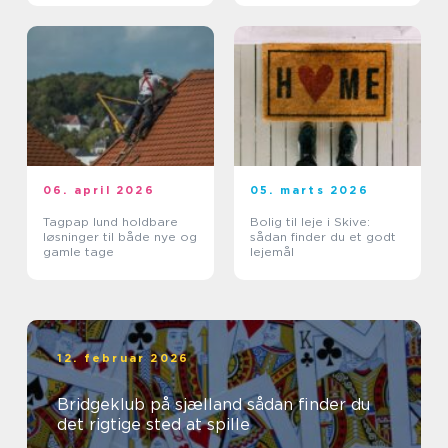
06. april 2026
05. marts 2026
Tagpap lund holdbare
Bolig til leje i Skive:
løsninger til både nye og
sådan finder du et godt
gamle tage
lejemål
12. februar 2026
Bridgeklub på sjælland sådan finder du
det rigtige sted at spille