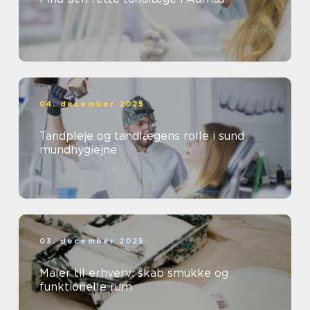
04. december 2025
Tandpleje og tandlægens rolle i sund
mundhygiejne
03. december 2025
Maler til erhverv: skab smukke og
funktionelle rum