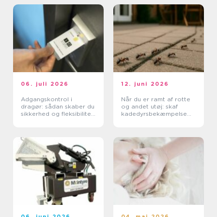
06. juli 2026
12. juni 2026
Adgangskontrol i
Når du er ramt af rotte
dragør: sådan skaber du
og andet utøj: skaf
sikkerhed og fleksibilitet
kadedyrsbekæmpelse
i hverdagen
på Sjælland
06. juni 2026
04. maj 2026