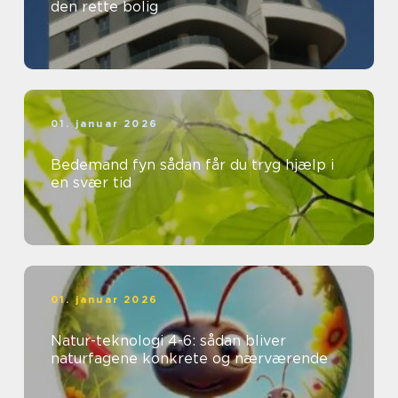
den rette bolig
01. januar 2026
Bedemand fyn sådan får du tryg hjælp i
en svær tid
01. januar 2026
Natur-teknologi 4-6: sådan bliver
naturfagene konkrete og nærværende