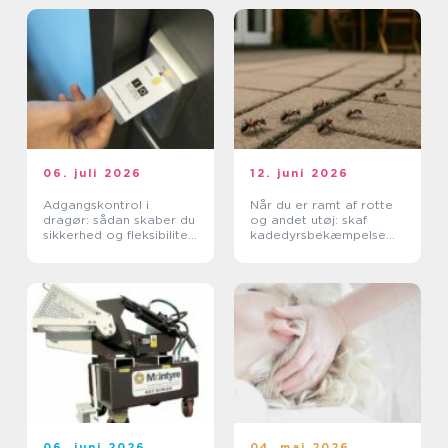
06. juli 2026
12. juni 2026
Adgangskontrol i
Når du er ramt af rotte
dragør: sådan skaber du
og andet utøj: skaf
sikkerhed og fleksibilitet
kadedyrsbekæmpelse
i hverdagen
på Sjælland
06. juni 2026
04. maj 2026