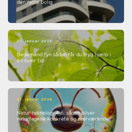
den rette bolig
01. januar 2026
Bedemand fyn sådan får du tryg hjælp i
en svær tid
01. januar 2026
Natur-teknologi 4-6: sådan bliver
naturfagene konkrete og nærværende