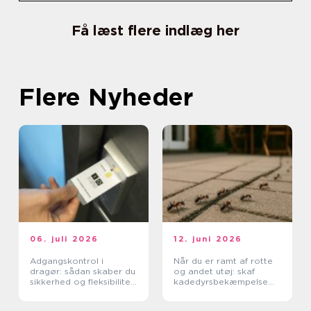
Få læst flere indlæg her
Flere Nyheder
06. juli 2026
12. juni 2026
Adgangskontrol i
Når du er ramt af rotte
dragør: sådan skaber du
og andet utøj: skaf
sikkerhed og fleksibilitet
kadedyrsbekæmpelse
i hverdagen
på Sjælland