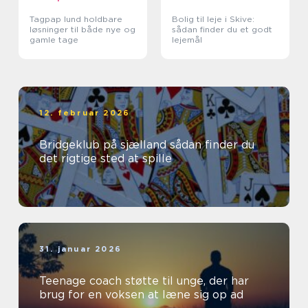
Tagpap lund holdbare
Bolig til leje i Skive:
løsninger til både nye og
sådan finder du et godt
gamle tage
lejemål
12. februar 2026
Bridgeklub på sjælland sådan finder du
det rigtige sted at spille
31. januar 2026
Teenage coach støtte til unge, der har
brug for en voksen at læne sig op ad