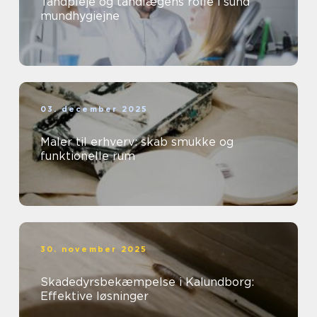
Tandpleje og tandlægens rolle i sund
mundhygiejne
03. december 2025
Maler til erhverv: skab smukke og
funktionelle rum
30. november 2025
Skadedyrsbekæmpelse i Kalundborg:
Effektive løsninger