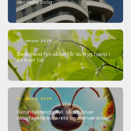
den rette bolig
01. januar 2026
Bedemand fyn sådan får du tryg hjælp i
en svær tid
01. januar 2026
Natur-teknologi 4-6: sådan bliver
naturfagene konkrete og nærværende