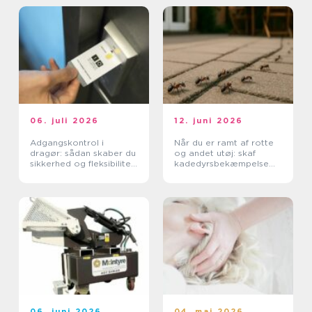
06. juli 2026
12. juni 2026
Adgangskontrol i
Når du er ramt af rotte
dragør: sådan skaber du
og andet utøj: skaf
sikkerhed og fleksibilitet
kadedyrsbekæmpelse
i hverdagen
på Sjælland
06. juni 2026
04. maj 2026