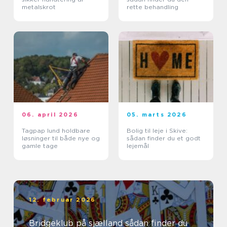
metalskrot
rette behandling
06. april 2026
05. marts 2026
Tagpap lund holdbare
Bolig til leje i Skive:
løsninger til både nye og
sådan finder du et godt
gamle tage
lejemål
12. februar 2026
Bridgeklub på sjælland sådan finder du