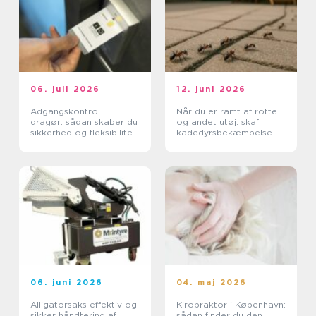
06. juli 2026
12. juni 2026
Adgangskontrol i
Når du er ramt af rotte
dragør: sådan skaber du
og andet utøj: skaf
sikkerhed og fleksibilitet
kadedyrsbekæmpelse
i hverdagen
på Sjælland
06. juni 2026
04. maj 2026
Alligatorsaks effektiv og
Kiropraktor i København:
sikker håndtering af
sådan finder du den