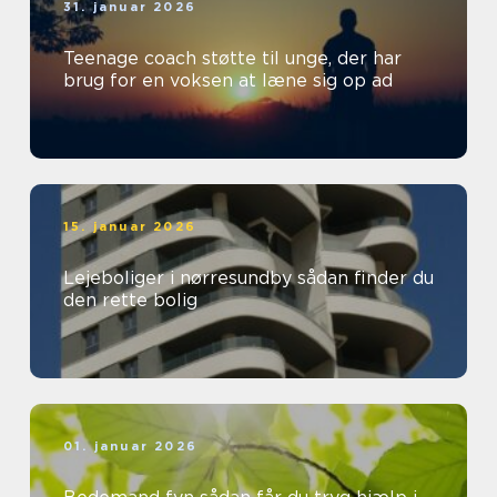
31. januar 2026
Teenage coach støtte til unge, der har
brug for en voksen at læne sig op ad
15. januar 2026
Lejeboliger i nørresundby sådan finder du
den rette bolig
01. januar 2026