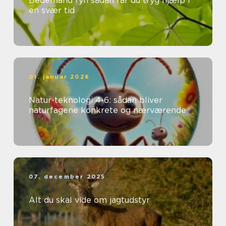
Bedemand fyn sådan får du tryg hjælp i
en svær tid
01. januar 2026
Natur-teknologi 4-6: sådan bliver
naturfagene konkrete og nærværende
07. december 2025
Alt du skal vide om jagtudstyr