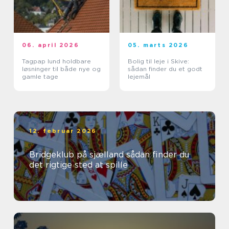
06. april 2026
05. marts 2026
Tagpap lund holdbare
Bolig til leje i Skive:
løsninger til både nye og
sådan finder du et godt
gamle tage
lejemål
12. februar 2026
Bridgeklub på sjælland sådan finder du
det rigtige sted at spille