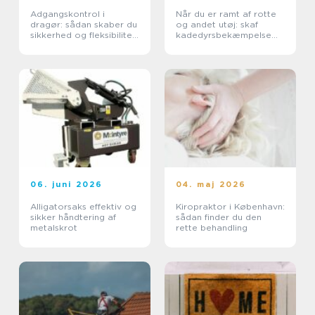
Adgangskontrol i
Når du er ramt af rotte
dragør: sådan skaber du
og andet utøj: skaf
sikkerhed og fleksibilitet
kadedyrsbekæmpelse
i hverdagen
på Sjælland
06. juni 2026
04. maj 2026
Alligatorsaks effektiv og
Kiropraktor i København:
sikker håndtering af
sådan finder du den
metalskrot
rette behandling